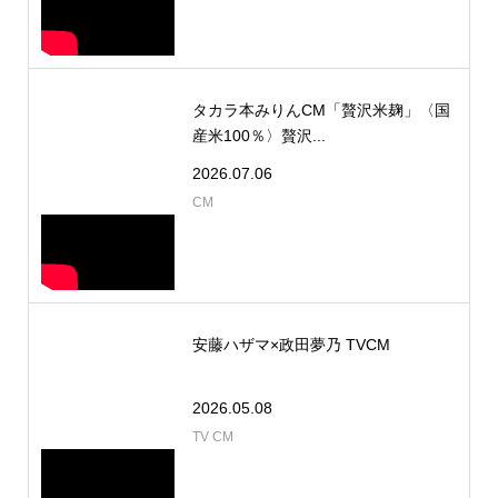
タカラ本みりんCM「贅沢米麹」〈国
産米100％〉贅沢...
2026.07.06
CM
安藤ハザマ×政田夢乃 TVCM
2026.05.08
TV CM