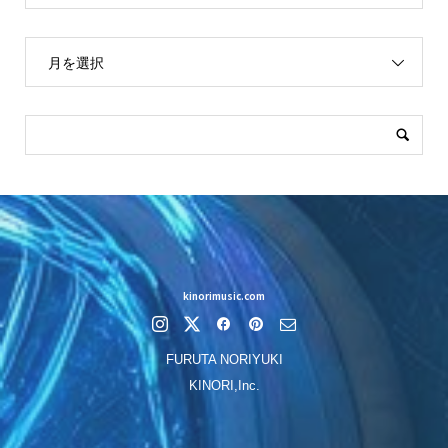
月を選択
kinorimusic.com
FURUTA NORIYUKI
KINORI,Inc.