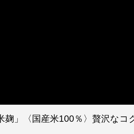
米麹」〈国産米100％〉贅沢なコ