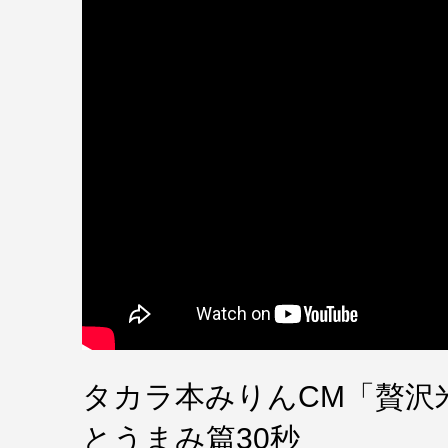
タカラ本みりんCM「贅沢
とうまみ篇30秒