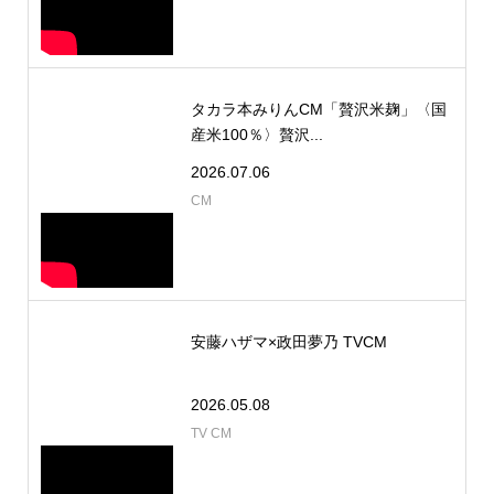
タカラ本みりんCM「贅沢米麹」〈国
産米100％〉贅沢...
2026.07.06
CM
安藤ハザマ×政田夢乃 TVCM
2026.05.08
TV CM