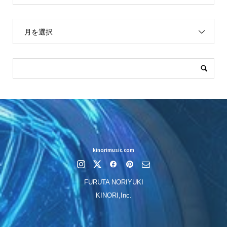
月を選択
kinorimusic.com
FURUTA NORIYUKI
KINORI,Inc.